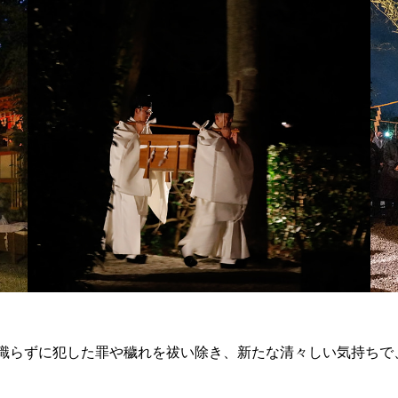
識らずに犯した罪や穢れを祓い除き、新たな清々しい気持ちで