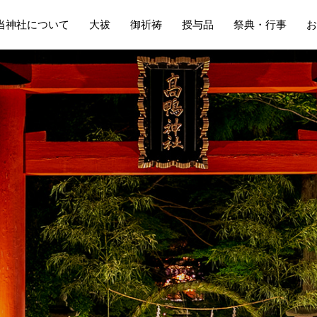
当神社について
大祓
御祈祷
授与品
祭典・行事
お