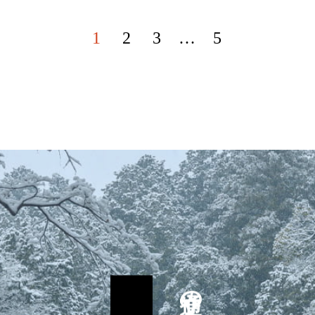
1
2
3
…
5
交通のご案内