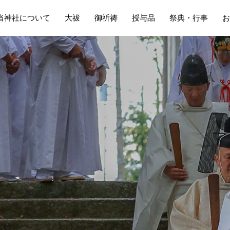
当神社について
大祓
御祈祷
授与品
祭典・行事
お